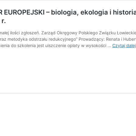
EUROPEJSKI – biologia, ekologia i histori
r.
ałej ilości zgłoszeń. Zarząd Okręgowy Polskiego Związku Łowieck
u oraz metodyka odstrzału redukcyjnego” Prowadzący: Renata i Hubert
enia do szkolenia jest uiszczenie opłaty w wysokości …
Czytaj dalej