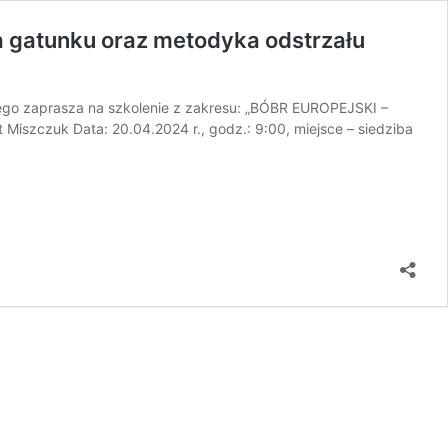
a gatunku oraz metodyka odstrzału
iego zaprasza na szkolenie z zakresu: „BÓBR EUROPEJSKI –
 Miszczuk Data: 20.04.2024 r., godz.: 9:00, miejsce – siedziba
ODWOŁANE:
Szkolenie
z
zakresu:
„BÓBR
EUROPEJSKI
–
biologia,
ekologia
i
historia
gatunku
oraz
metodyka
odstrzału