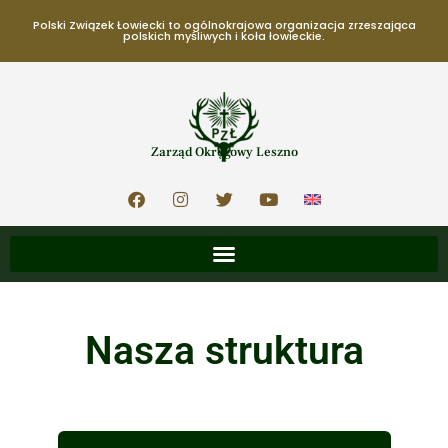
Polski Związek Łowiecki to ogólnokrajowa organizacja zrzeszająca
polskich myśliwych i koła łowieckie.
Zarząd Okręgowy Leszno
Nasza struktura