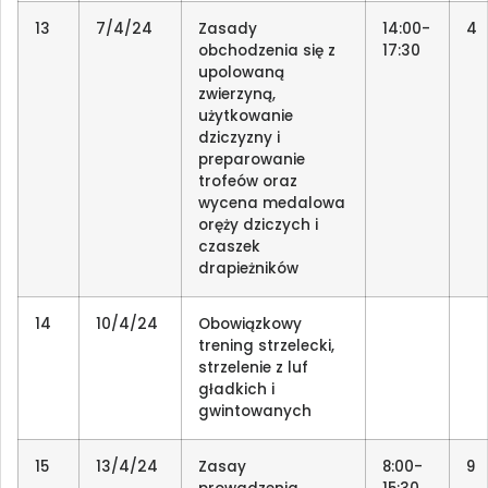
13
7/4/24
Zasady
14:00-
4
obchodzenia się z
17:30
upolowaną
zwierzyną,
użytkowanie
dziczyzny i
preparowanie
trofeów oraz
wycena medalowa
oręży dziczych i
czaszek
drapieżników
14
10/4/24
Obowiązkowy
trening strzelecki,
strzelenie z luf
gładkich i
gwintowanych
15
13/4/24
Zasay
8:00-
9