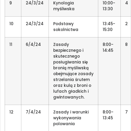
9
24/3/24
Kynologia
10:00-
4
myśliwska
13:30
10
24/3/24
Podstawy
13:45-
2
sokolnictwa
15:30
11
6/4/24
Zasady
8:00-
8
bezpiecznego i
14:45
skutecznego
posługiwania się
bronią myśliwską
obejmujące zasady
strzelania śrutem
oraz kulą z broni o
lufach gładkich i
gwintowanych.
12
7/4/24
Zasady i warunki
8:00-
7
wykonywania
13:45
polowania