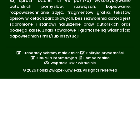
83, sprost.: Dz.U.94 Nr 43 poz.170) wykorzystywanie
autorskich pomysłów, rozwiązań, kopiowanie,
rozpowszechnianie zdjęć, fragmentów grafiki, tekstów
opisów w celach zarobkowych, bez zezwolenia autora jest
zabronione i stanowi naruszenie praw autorskich oraz
podlega karze. Znaki towarowe i graficzne są własnością
odpowiednich firm i/lub instytucji.
Standardy ochrony małoletnich
Polityka prywatności
Klauzula informacyjna
Pomoc zdalna
Wsparcie GWP Wirtualnie
© 2026 Polski Związek Łowiecki. All rights reserved