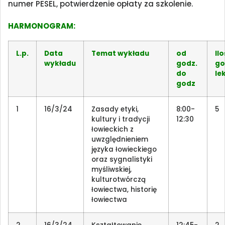
numer PESEL, potwierdzenie opłaty za szkolenie.
HARMONOGRAM:
L.p.
Data
Temat wykładu
od
Il
wykładu
godz.
go
do
le
godz
1
16/3/24
Zasady etyki,
8:00-
5
kultury i tradycji
12:30
łowieckich z
uwzględnieniem
języka łowieckiego
oraz sygnalistyki
myśliwskiej,
kulturotwórczą
łowiectwa, historię
łowiectwa