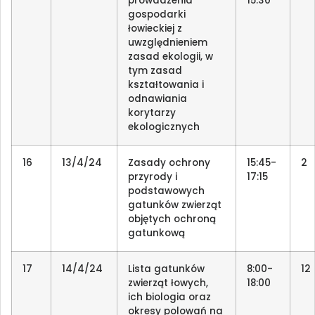
prowadzenia
15:30
gospodarki
łowieckiej z
uwzględnieniem
zasad ekologii, w
tym zasad
kształtowania i
odnawiania
korytarzy
ekologicznych
16
13/4/24
Zasady ochrony
15:45-
2
przyrody i
17:15
podstawowych
gatunków zwierząt
objętych ochroną
gatunkową
17
14/4/24
Lista gatunków
8:00-
12
zwierząt łowych,
18:00
ich biologia oraz
okresy polowań na