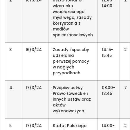
2
16/3/24
Kształtowanie
12:45-
2
wizerunku
14:00
współczesnego
myśliwego, zasady
korzystania z
mediów
społecznosciowych
3
16/3/24
Zasady i sposoby
14:15-
2
udzielania
15:45
pierwszej pomocy
w nagłych
przypadkach
4
17/3/24
Przepisy ustwy
08:00-
7
Prawo Łowieckie i
13:45
innych ustaw oraz
aktów
wykonawczych
5
17/3/24
Statut Polskiego
14:00-
2