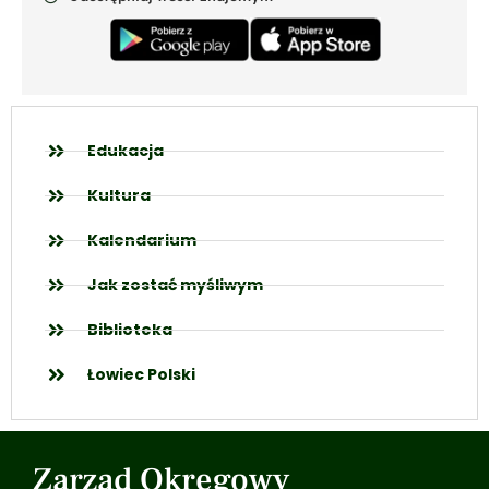
Edukacja
Kultura
Kalendarium
Jak zostać myśliwym
Biblioteka
Łowiec Polski
Zarząd Okręgowy