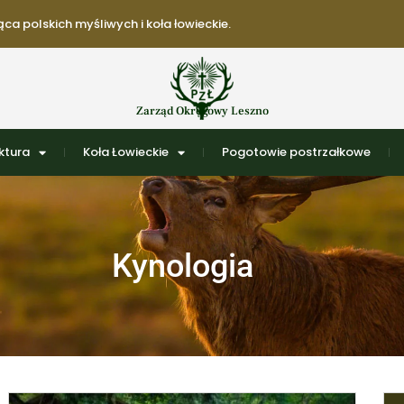
ca polskich myśliwych i koła łowieckie.
Zarząd Okręgowy Leszno
ktura
Koła Łowieckie
Pogotowie postrzałkowe
Kynologia