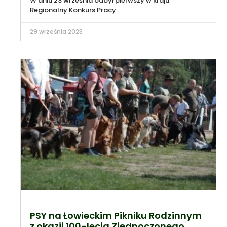
W dniu 23 września odbył pierwszy w kraju
Regionalny Konkurs Pracy
29 września 2023
PSY na Łowieckim Pikniku Rodzinnym
z okazji 100-lecia Zjednoczonego